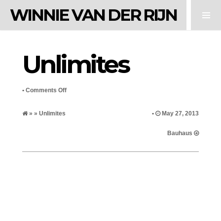
WINNIE VAN DER RIJN
Unlimites
on
•
Comments Off
Unlimites
» » Unlimites
•
May 27, 2013
Bauhaus