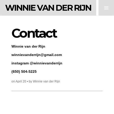
WINNIE VAN DER RIJN
Contact
Winnie van der Rijn
winnievanderrijn@gmail.com
instagram @winnievanderrijn
(650) 504-5225
on April 20 • by
Winnie van der Rijn